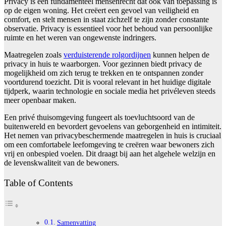
Privacy is een fundamenteel mensenrecht dat ook van toepassing is
op de eigen woning. Het creëert een gevoel van veiligheid en
comfort, en stelt mensen in staat zichzelf te zijn zonder constante
observatie. Privacy is essentieel voor het behoud van persoonlijke
ruimte en het weren van ongewenste indringers.
Maatregelen zoals
verduisterende rolgordijnen
kunnen helpen de
privacy in huis te waarborgen. Voor gezinnen biedt privacy de
mogelijkheid om zich terug te trekken en te ontspannen zonder
voortdurend toezicht. Dit is vooral relevant in het huidige digitale
tijdperk, waarin technologie en sociale media het privéleven steeds
meer openbaar maken.
Een privé thuisomgeving fungeert als toevluchtsoord van de
buitenwereld en bevordert gevoelens van geborgenheid en intimiteit.
Het nemen van privacybeschermende maatregelen in huis is cruciaal
om een comfortabele leefomgeving te creëren waar bewoners zich
vrij en onbespied voelen. Dit draagt bij aan het algehele welzijn en
de levenskwaliteit van de bewoners.
Table of Contents
Samenvatting