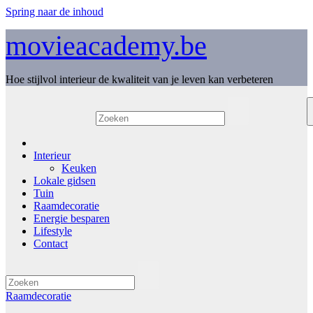
Spring naar de inhoud
movieacademy.be
Hoe stijlvol interieur de kwaliteit van je leven kan verbeteren
Interieur
Keuken
Lokale gidsen
Tuin
Raamdecoratie
Energie besparen
Lifestyle
Contact
Raamdecoratie