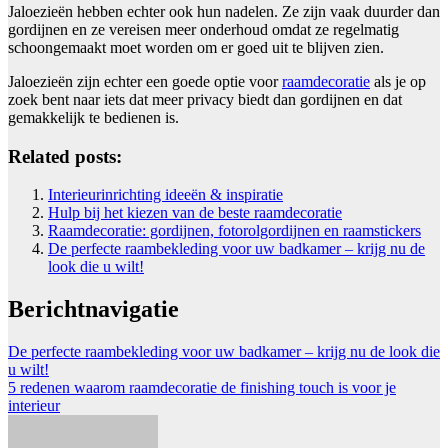
Jaloezieën hebben echter ook hun nadelen. Ze zijn vaak duurder dan
gordijnen en ze vereisen meer onderhoud omdat ze regelmatig
schoongemaakt moet worden om er goed uit te blijven zien.
Jaloezieën zijn echter een goede optie voor
raamdecoratie
als je op
zoek bent naar iets dat meer privacy biedt dan gordijnen en dat
gemakkelijk te bedienen is.
Related posts:
Interieurinrichting ideeën & inspiratie
Hulp bij het kiezen van de beste raamdecoratie
Raamdecoratie: gordijnen, fotorolgordijnen en raamstickers
De perfecte raambekleding voor uw badkamer – krijg nu de
look die u wilt!
Berichtnavigatie
De perfecte raambekleding voor uw badkamer – krijg nu de look die
u wilt!
5 redenen waarom raamdecoratie de finishing touch is voor je
interieur