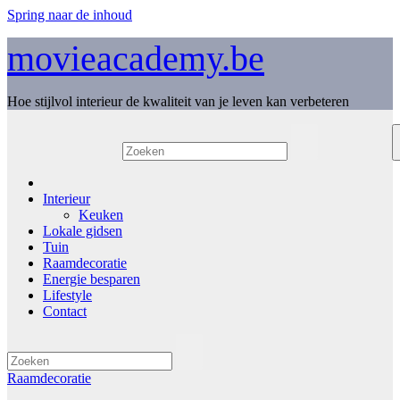
Spring naar de inhoud
movieacademy.be
Hoe stijlvol interieur de kwaliteit van je leven kan verbeteren
Interieur
Keuken
Lokale gidsen
Tuin
Raamdecoratie
Energie besparen
Lifestyle
Contact
Raamdecoratie