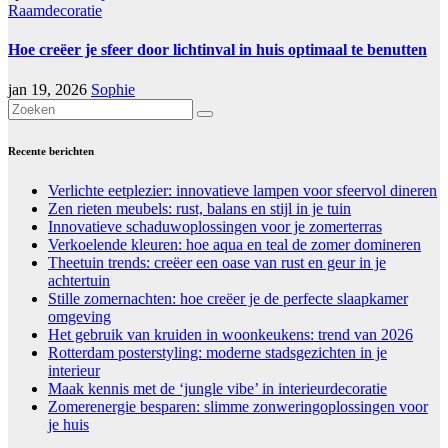
Raamdecoratie
Hoe creëer je sfeer door lichtinval in huis optimaal te benutten
jan 19, 2026
Sophie
Recente berichten
Verlichte eetplezier: innovatieve lampen voor sfeervol dineren
Zen rieten meubels: rust, balans en stijl in je tuin
Innovatieve schaduwoplossingen voor je zomerterras
Verkoelende kleuren: hoe aqua en teal de zomer domineren
Theetuin trends: creëer een oase van rust en geur in je
achtertuin
Stille zomernachten: hoe creëer je de perfecte slaapkamer
omgeving
Het gebruik van kruiden in woonkeukens: trend van 2026
Rotterdam posterstyling: moderne stadsgezichten in je
interieur
Maak kennis met de ‘jungle vibe’ in interieurdecoratie
Zomerenergie besparen: slimme zonweringoplossingen voor
je huis