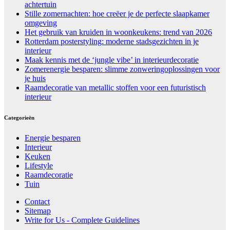
achtertuin
Stille zomernachten: hoe creëer je de perfecte slaapkamer
omgeving
Het gebruik van kruiden in woonkeukens: trend van 2026
Rotterdam posterstyling: moderne stadsgezichten in je
interieur
Maak kennis met de ‘jungle vibe’ in interieurdecoratie
Zomerenergie besparen: slimme zonweringoplossingen voor
je huis
Raamdecoratie van metallic stoffen voor een futuristisch
interieur
Categorieën
Energie besparen
Interieur
Keuken
Lifestyle
Raamdecoratie
Tuin
Contact
Sitemap
Write for Us - Complete Guidelines