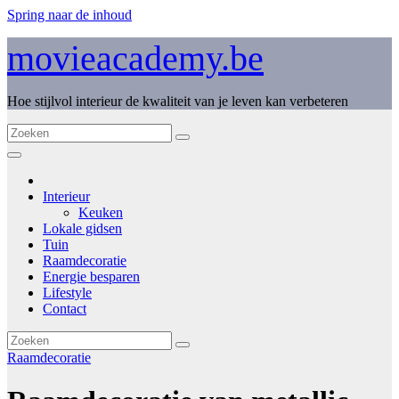
Spring naar de inhoud
movieacademy.be
Hoe stijlvol interieur de kwaliteit van je leven kan verbeteren
Interieur
Keuken
Lokale gidsen
Tuin
Raamdecoratie
Energie besparen
Lifestyle
Contact
Raamdecoratie