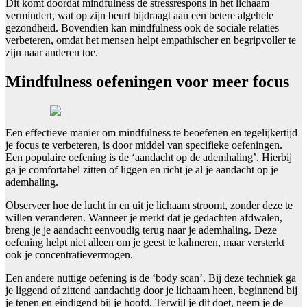
Dit komt doordat mindfulness de stressrespons in het lichaam
vermindert, wat op zijn beurt bijdraagt aan een betere algehele
gezondheid. Bovendien kan mindfulness ook de sociale relaties
verbeteren, omdat het mensen helpt empathischer en begripvoller te
zijn naar anderen toe.
Mindfulness oefeningen voor meer focus
Een effectieve manier om mindfulness te beoefenen en tegelijkertijd
je focus te verbeteren, is door middel van specifieke oefeningen.
Een populaire oefening is de ‘aandacht op de ademhaling’. Hierbij
ga je comfortabel zitten of liggen en richt je al je aandacht op je
ademhaling.
Observeer hoe de lucht in en uit je lichaam stroomt, zonder deze te
willen veranderen. Wanneer je merkt dat je gedachten afdwalen,
breng je je aandacht eenvoudig terug naar je ademhaling. Deze
oefening helpt niet alleen om je geest te kalmeren, maar versterkt
ook je concentratievermogen.
Een andere nuttige oefening is de ‘body scan’. Bij deze techniek ga
je liggend of zittend aandachtig door je lichaam heen, beginnend bij
je tenen en eindigend bij je hoofd. Terwijl je dit doet, neem je de