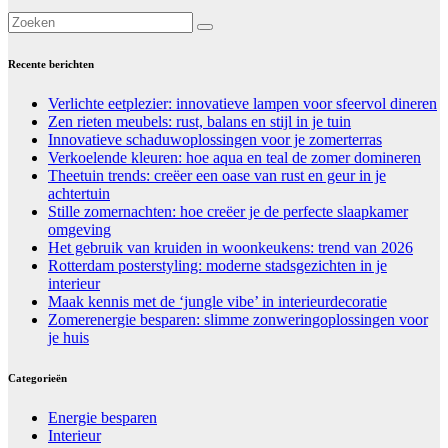
Recente berichten
Verlichte eetplezier: innovatieve lampen voor sfeervol dineren
Zen rieten meubels: rust, balans en stijl in je tuin
Innovatieve schaduwoplossingen voor je zomerterras
Verkoelende kleuren: hoe aqua en teal de zomer domineren
Theetuin trends: creëer een oase van rust en geur in je
achtertuin
Stille zomernachten: hoe creëer je de perfecte slaapkamer
omgeving
Het gebruik van kruiden in woonkeukens: trend van 2026
Rotterdam posterstyling: moderne stadsgezichten in je
interieur
Maak kennis met de ‘jungle vibe’ in interieurdecoratie
Zomerenergie besparen: slimme zonweringoplossingen voor
je huis
Categorieën
Energie besparen
Interieur