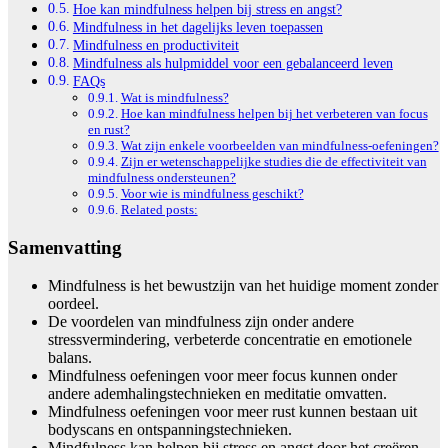
Hoe kan mindfulness helpen bij stress en angst?
Mindfulness in het dagelijks leven toepassen
Mindfulness en productiviteit
Mindfulness als hulpmiddel voor een gebalanceerd leven
FAQs
Wat is mindfulness?
Hoe kan mindfulness helpen bij het verbeteren van focus
en rust?
Wat zijn enkele voorbeelden van mindfulness-oefeningen?
Zijn er wetenschappelijke studies die de effectiviteit van
mindfulness ondersteunen?
Voor wie is mindfulness geschikt?
Related posts:
Samenvatting
Mindfulness is het bewustzijn van het huidige moment zonder
oordeel.
De voordelen van mindfulness zijn onder andere
stressvermindering, verbeterde concentratie en emotionele
balans.
Mindfulness oefeningen voor meer focus kunnen onder
andere ademhalingstechnieken en meditatie omvatten.
Mindfulness oefeningen voor meer rust kunnen bestaan uit
bodyscans en ontspanningstechnieken.
Mindfulness kan helpen bij stress en angst door het creëren