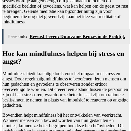
sessies word je aangemoedigd om je aandacht te richten op
specifieke beelden of gevoelens, wat kan helpen om de geest tot rust
te brengen. Geleide meditatie kan bijzonder nuttig zijn voor
beginners die nog niet gewend zijn aan het idee van meditatie of
mindfulness.
Lees ook:
Bewust Leven: Duurzame Keuzes in de Praktijk
Hoe kan mindfulness helpen bij stress en
angst?
Mindfulness biedt krachtige tools voor het omgaan met stress en
angst. Door regelmatig mindfulness te beoefenen, leren mensen om
hun gedachten en gevoelens te observeren zonder erdoor
overweldigd te worden. Dit creëert een afstand tussen de persoon en
zijn of haar stressoren, waardoor ze beter in staat zijn om rationele
beslissingen te nemen in plaats van impulsief te reageren op angstige
gedachten.
Bovendien helpt mindfulness bij het ontwikkelen van veerkracht.
Wanneer mensen zich bewust worden van hun gedachten en
emoties, kunnen ze beter begrijpen hoe deze hen beïnvloeden. Dit
inzicht stelt hen in staat om ongezonde denkpatronen te doorbreken