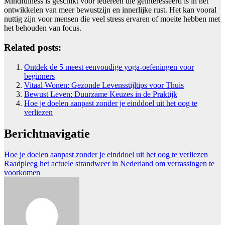
Mindfulness is geschikt voor iedereen die geïnteresseerd is in het
ontwikkelen van meer bewustzijn en innerlijke rust. Het kan vooral
nuttig zijn voor mensen die veel stress ervaren of moeite hebben met
het behouden van focus.
Related posts:
Ontdek de 5 meest eenvoudige yoga-oefeningen voor
beginners
Vitaal Wonen: Gezonde Levensstijltips voor Thuis
Bewust Leven: Duurzame Keuzes in de Praktijk
Hoe je doelen aanpast zonder je einddoel uit het oog te
verliezen
Berichtnavigatie
Hoe je doelen aanpast zonder je einddoel uit het oog te verliezen
Raadpleeg het actuele strandweer in Nederland om verrassingen te
voorkomen