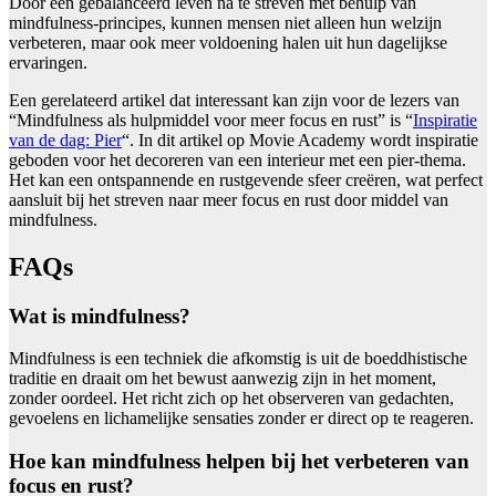
Door een gebalanceerd leven na te streven met behulp van
mindfulness-principes, kunnen mensen niet alleen hun welzijn
verbeteren, maar ook meer voldoening halen uit hun dagelijkse
ervaringen.
Een gerelateerd artikel dat interessant kan zijn voor de lezers van
“Mindfulness als hulpmiddel voor meer focus en rust” is “
Inspiratie
van de dag: Pier
“. In dit artikel op Movie Academy wordt inspiratie
geboden voor het decoreren van een interieur met een pier-thema.
Het kan een ontspannende en rustgevende sfeer creëren, wat perfect
aansluit bij het streven naar meer focus en rust door middel van
mindfulness.
FAQs
Wat is mindfulness?
Mindfulness is een techniek die afkomstig is uit de boeddhistische
traditie en draait om het bewust aanwezig zijn in het moment,
zonder oordeel. Het richt zich op het observeren van gedachten,
gevoelens en lichamelijke sensaties zonder er direct op te reageren.
Hoe kan mindfulness helpen bij het verbeteren van
focus en rust?