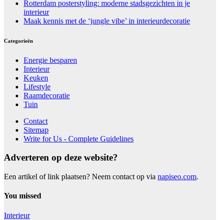
Rotterdam posterstyling: moderne stadsgezichten in je
interieur
Maak kennis met de ‘jungle vibe’ in interieurdecoratie
Categorieën
Energie besparen
Interieur
Keuken
Lifestyle
Raamdecoratie
Tuin
Contact
Sitemap
Write for Us - Complete Guidelines
Adverteren op deze website?
Een artikel of link plaatsen? Neem contact op via
napiseo.com
.
You missed
Interieur