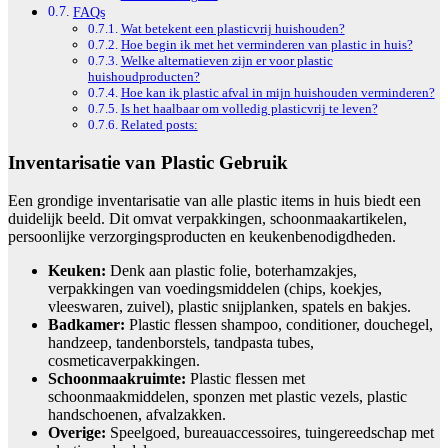
FAQs
Wat betekent een plasticvrij huishouden?
Hoe begin ik met het verminderen van plastic in huis?
Welke alternatieven zijn er voor plastic
huishoudproducten?
Hoe kan ik plastic afval in mijn huishouden verminderen?
Is het haalbaar om volledig plasticvrij te leven?
Related posts:
Inventarisatie van Plastic Gebruik
Een grondige inventarisatie van alle plastic items in huis biedt een
duidelijk beeld. Dit omvat verpakkingen, schoonmaakartikelen,
persoonlijke verzorgingsproducten en keukenbenodigdheden.
Keuken:
Denk aan plastic folie, boterhamzakjes,
verpakkingen van voedingsmiddelen (chips, koekjes,
vleeswaren, zuivel), plastic snijplanken, spatels en bakjes.
Badkamer:
Plastic flessen shampoo, conditioner, douchegel,
handzeep, tandenborstels, tandpasta tubes,
cosmeticaverpakkingen.
Schoonmaakruimte:
Plastic flessen met
schoonmaakmiddelen, sponzen met plastic vezels, plastic
handschoenen, afvalzakken.
Overige:
Speelgoed, bureauaccessoires, tuingereedschap met