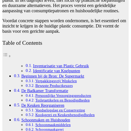
plastic in het dagelijks leven, met focus op praktische toepassingen
en duurzame alternatieven. Het proces vereist een geleidelijke
aanpassing van consumptiepatronen en huishoudelijke routines.
Voordat concrete stappen worden ondernomen, is het essentieel om
inzicht te krijgen in de huidige plastic consumptie. Dit vormt de
basis voor een gerichte aanpak.
Table of Contents
Inventarisatie van Plastic Gebruik
Identificatie van Knelpunten
Beginnen bij de Bron: De Supermarkt
Verpakkingsvrij Winkelen
Bewuste Productkeuzes
De Badkamer Transformatie
Persoonlijke Verzorgingsproducten
Toiletartikelen en Benodigdheden
De Keuken Reorganiseren
Voedselopslag en Conservering
Kookgerei en Keukenbenodigdheden
Schoonmaken en Huishouden
Schoonmaakmiddelen
Schoonmaakgerei