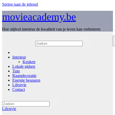
Spring naar de inhoud
movieacademy.be
Hoe stijlvol interieur de kwaliteit van je leven kan verbeteren
Interieur
Keuken
Lokale gidsen
Tuin
Raamdecoratie
Energie besparen
Lifestyle
Contact
Lifestyle