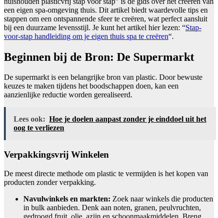
huishouden plasticvrij stap voor stap” is de gids over het creëren van
een eigen spa-omgeving thuis. Dit artikel biedt waardevolle tips en
stappen om een ontspannende sfeer te creëren, wat perfect aansluit
bij een duurzame levensstijl. Je kunt het artikel hier lezen: “
Stap-
voor-stap handleiding om je eigen thuis spa te creëren
“.
Beginnen bij de Bron: De Supermarkt
De supermarkt is een belangrijke bron van plastic. Door bewuste
keuzes te maken tijdens het boodschappen doen, kan een
aanzienlijke reductie worden gerealiseerd.
Lees ook:
Hoe je doelen aanpast zonder je einddoel uit het
oog te verliezen
Verpakkingsvrij Winkelen
De meest directe methode om plastic te vermijden is het kopen van
producten zonder verpakking.
Navulwinkels en markten:
Zoek naar winkels die producten
in bulk aanbieden. Denk aan noten, granen, peulvruchten,
gedroogd fruit, olie, azijn en schoonmaakmiddelen. Breng