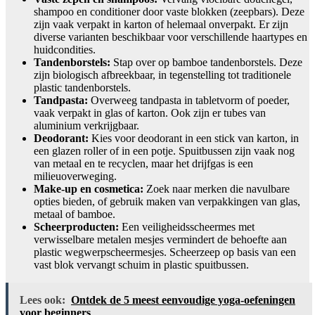
shampoo en conditioner door vaste blokken (zeepbars). Deze
zijn vaak verpakt in karton of helemaal onverpakt. Er zijn
diverse varianten beschikbaar voor verschillende haartypes en
huidcondities.
Tandenborstels:
Stap over op bamboe tandenborstels. Deze
zijn biologisch afbreekbaar, in tegenstelling tot traditionele
plastic tandenborstels.
Tandpasta:
Overweeg tandpasta in tabletvorm of poeder,
vaak verpakt in glas of karton. Ook zijn er tubes van
aluminium verkrijgbaar.
Deodorant:
Kies voor deodorant in een stick van karton, in
een glazen roller of in een potje. Spuitbussen zijn vaak nog
van metaal en te recyclen, maar het drijfgas is een
milieuoverweging.
Make-up en cosmetica:
Zoek naar merken die navulbare
opties bieden, of gebruik maken van verpakkingen van glas,
metaal of bamboe.
Scheerproducten:
Een veiligheidsscheermes met
verwisselbare metalen mesjes vermindert de behoefte aan
plastic wegwerpscheermesjes. Scheerzeep op basis van een
vast blok vervangt schuim in plastic spuitbussen.
Lees ook:
Ontdek de 5 meest eenvoudige yoga-oefeningen
voor beginners