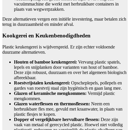
vacuümmachine die werkt met herbruikbare containers in
plaats van wegwerpzakken.
Deze alternatieven vergen een initiële investering, maar betalen zich
terug in duurzaamheid en minder afval.
Kookgerei en Keukenbenodigdheden
Plastic keukengerei is wijdverspreid. Er zijn echter voldoende
duurzame alternatieven.
Houten of bamboe keukengerei:
Vervang plastic spatels,
lepels en snijplanken door varianten van hout of bamboe.
Deze zijn robuust, duurzaam en over het algemeen biologisch
afbreekbaar.
Roestvrijstalen keukengerei:
Opscheplepels, pollepels en
gardes van roestvrij staal zijn hygiënisch en gaan lang mee.
Glazen of keramische mengkommen:
Vermijd plastic
mengkommen.
Glazen waterflessen en thermosflessen:
Neem een
herbruikbare fles mee, gevuld met kraanwater, in plaats van
plastic flesjes te kopen.
Dopper of vergelijkbare hervulbare flessen:
Deze zijn
vaak van metaal of gerecycled plastic. Hoewel niet volledig
plasticvrij, reduceren ze aanzienlijk de plastic afvalberg van