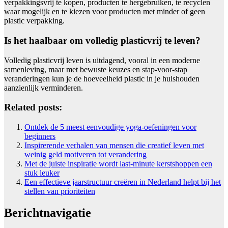
verpakkingsvrij te kopen, producten te hergebruiken, te recyclen
waar mogelijk en te kiezen voor producten met minder of geen
plastic verpakking.
Is het haalbaar om volledig plasticvrij te leven?
Volledig plasticvrij leven is uitdagend, vooral in een moderne
samenleving, maar met bewuste keuzes en stap-voor-stap
veranderingen kun je de hoeveelheid plastic in je huishouden
aanzienlijk verminderen.
Related posts:
Ontdek de 5 meest eenvoudige yoga-oefeningen voor
beginners
Inspirerende verhalen van mensen die creatief leven met
weinig geld motiveren tot verandering
Met de juiste inspiratie wordt last-minute kerstshoppen een
stuk leuker
Een effectieve jaarstructuur creëren in Nederland helpt bij het
stellen van prioriteiten
Berichtnavigatie