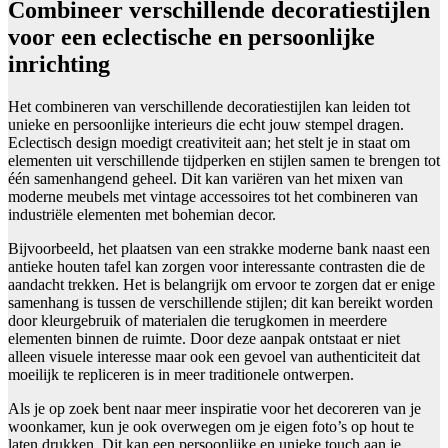
Combineer verschillende decoratiestijlen
voor een eclectische en persoonlijke
inrichting
Het combineren van verschillende decoratiestijlen kan leiden tot
unieke en persoonlijke interieurs die echt jouw stempel dragen.
Eclectisch design moedigt creativiteit aan; het stelt je in staat om
elementen uit verschillende tijdperken en stijlen samen te brengen tot
één samenhangend geheel. Dit kan variëren van het mixen van
moderne meubels met vintage accessoires tot het combineren van
industriële elementen met bohemian decor.
Bijvoorbeeld, het plaatsen van een strakke moderne bank naast een
antieke houten tafel kan zorgen voor interessante contrasten die de
aandacht trekken. Het is belangrijk om ervoor te zorgen dat er enige
samenhang is tussen de verschillende stijlen; dit kan bereikt worden
door kleurgebruik of materialen die terugkomen in meerdere
elementen binnen de ruimte. Door deze aanpak ontstaat er niet
alleen visuele interesse maar ook een gevoel van authenticiteit dat
moeilijk te repliceren is in meer traditionele ontwerpen.
Als je op zoek bent naar meer inspiratie voor het decoreren van je
woonkamer, kun je ook overwegen om je eigen foto’s op hout te
laten drukken. Dit kan een persoonlijke en unieke touch aan je