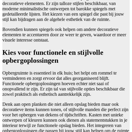
decoratieve elementen. Er zijn talloze stijlen beschikbaar, van
moderne minimalistische ontwerpen tot barokke spiegels met
gedetailleerde lijsten. Het kiezen van een spiegel die past bij jouw
stijl kan bijdragen aan de algehele esthetiek van de ruimte.
Bovendien kunnen spiegels ook helpen om andere decoratieve
elementen te accentueren door ze weer te geven, waardoor er meer
visuele interesse ontstaat.
Kies voor functionele en stijlvolle
opbergoplossingen
Opbergruimte is essentieel in elk huis; het helpt om rommel te
verminderen en zorgt ervoor dat alles georganiseerd blijft.
Functionele opbergoplossingen hoeven echter niet saai of
onopvallend te zijn. Er zijn tal van stijlvolle opties beschikbaar die
zowel praktisch als esthetisch aantrekkelijk zijn.
Denk aan open planken die niet alleen opslag bieden maar ook
decoratieve items kunnen tonen, of stijlvolle manden die perfect zijn
voor het opbergen van dekens of tijdschriften. Kasten met unieke
ontwerpen of kleuren kunnen ook dienen als statementstukken in je
interieur terwijl ze functionele opslag bieden. Het integreren van
opbergoplossingen die passen bij jouw stijl kan helpen om de ruimte