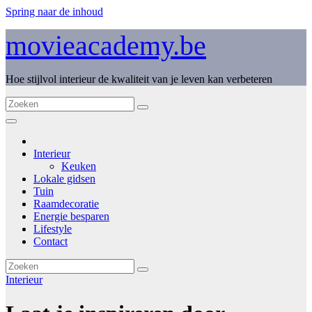
Spring naar de inhoud
movieacademy.be
Hoe stijlvol interieur de kwaliteit van je leven kan verbeteren
Interieur
Keuken
Lokale gidsen
Tuin
Raamdecoratie
Energie besparen
Lifestyle
Contact
Interieur