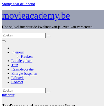
Spring naar de inhoud
movieacademy.be
Hoe stijlvol interieur de kwaliteit van je leven kan verbeteren
Interieur
Keuken
Lokale gidsen
Tuin
Raamdecoratie
Energie besparen
Lifestyle
Contact
Interieur