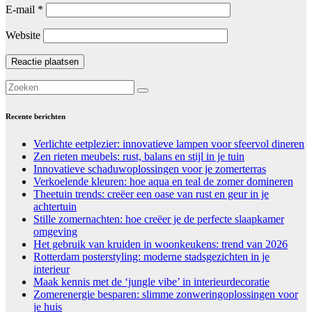
E-mail
*
Website
Recente berichten
Verlichte eetplezier: innovatieve lampen voor sfeervol dineren
Zen rieten meubels: rust, balans en stijl in je tuin
Innovatieve schaduwoplossingen voor je zomerterras
Verkoelende kleuren: hoe aqua en teal de zomer domineren
Theetuin trends: creëer een oase van rust en geur in je
achtertuin
Stille zomernachten: hoe creëer je de perfecte slaapkamer
omgeving
Het gebruik van kruiden in woonkeukens: trend van 2026
Rotterdam posterstyling: moderne stadsgezichten in je
interieur
Maak kennis met de ‘jungle vibe’ in interieurdecoratie
Zomerenergie besparen: slimme zonweringoplossingen voor
je huis